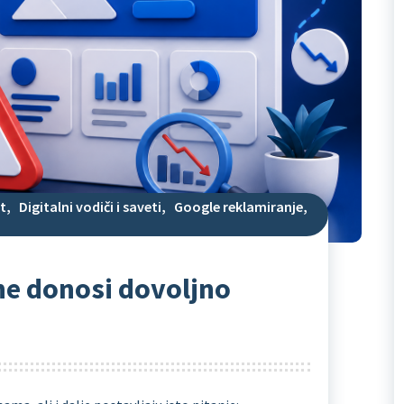
t
,
Digitalni vodiči i saveti
,
Google reklamiranje
,
ne donosi dovoljno