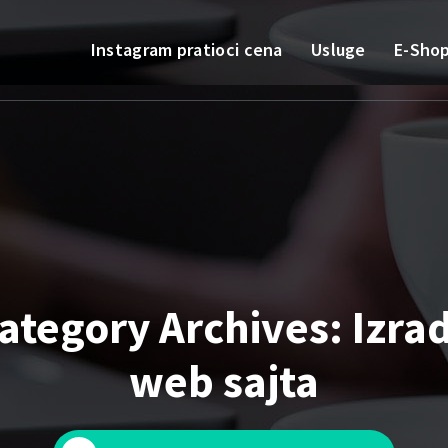
Instagram pratioci cena
Usluge
E-Sho
ategory Archives: Izra
web sajta