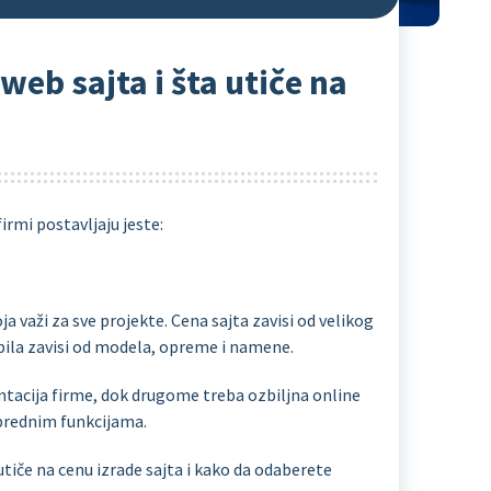
web sajta i šta utiče na
irmi postavljaju jeste:
a važi za sve projekte. Cena sajta zavisi od velikog
bila zavisi od modela, opreme i namene.
acija firme, dok drugome treba ozbiljna online
prednim funkcijama.
tiče na cenu izrade sajta i kako da odaberete