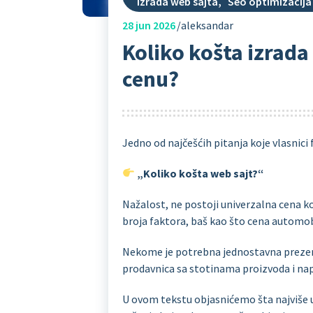
Izrada web sajta
,
Seo optimizacija
28
jun 2026
aleksandar
Koliko košta izrada 
cenu?
Jedno od najčešćih pitanja koje vlasnici f
„Koliko košta web sajt?“
Nažalost, ne postoji univerzalna cena koj
broja faktora, baš kao što cena automo
Nekome je potrebna jednostavna prezent
prodavnica sa stotinama proizvoda i na
U ovom tekstu objasnićemo šta najviše u