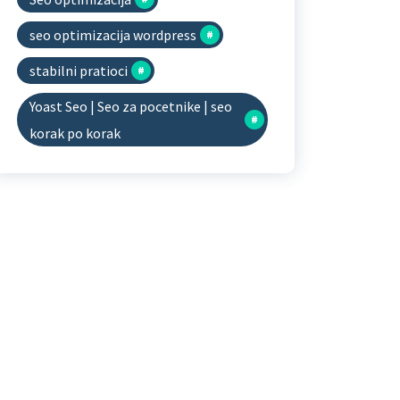
seo optimizacija wordpress
stabilni pratioci
Yoast Seo | Seo za pocetnike | seo
korak po korak