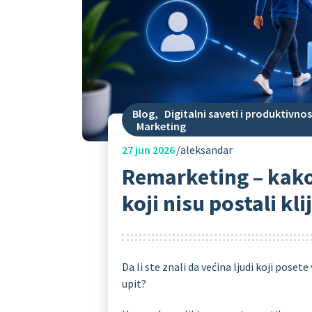
Blog
,
Digitalni saveti i produktivnos
Marketing
27
jun 2026
aleksandar
Remarketing – kako
koji nisu postali kli
Da li ste znali da većina ljudi koji poset
upit?
+381638900389