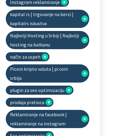
Instagram reklamiranje
kapital rs | trgovanje na berzi |
kapitalrs iskustva
Najbolji Hosting u Srbiji | Najbolji
hosting na balkanu
način za uspeh
Picoin kripto valuta | pi coin
srbija
plugin za seo optimizaciju
prodaja pratioca
Reklamiranje na facebook |
reklamiranje na instagram
Seo optimizacija