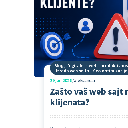
Blog
,
Digitalni saveti i produktivnos
Izrada web sajta
,
Seo optimizacija
29
jun 2026
aleksandar
Zašto vaš web sajt 
klijenata?