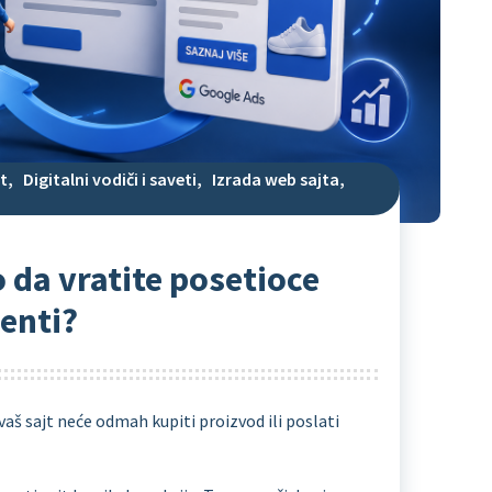
t
,
Digitalni vodiči i saveti
,
Izrada web sajta
,
 da vratite posetioce
jenti?
e vaš sajt neće odmah kupiti proizvod ili poslati