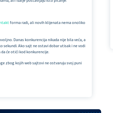
ma, ali i dalje postavljaju isto pitanje:
ntakt
forma radi, ali novih klijenata nema onoliko
ovoljno. Danas konkurencija nikada nije bila veća, a
 sekundi. Ako sajt ne ostavi dobar utisak i ne vodi
 da će otići kod konkurencije.
e zbog kojih web sajtovi ne ostvaruju svoj puni