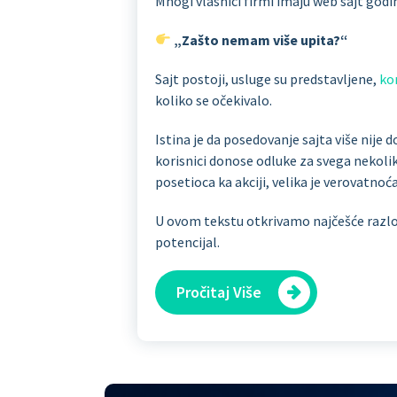
Mnogi vlasnici firmi imaju web sajt godina
„Zašto nemam više upita?“
Sajt postoji, usluge su predstavljene,
ko
koliko se očekivalo.
Istina je da posedovanje sajta više nije d
korisnici donose odluke za svega nekoliko
posetioca ka akciji, velika je verovatnoća
U ovom tekstu otkrivamo najčešće razlog
potencijal.
Pročitaj Više