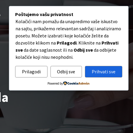
0
p
O nama
Poštujemo vašu privatnost
Blog
Kontakt
Kolačići nam pomažu da unapredimo vaše iskustvo
na sajtu, prikažemo relevantan sadržaj i analiziramo
posetu. Možete izabrati koje kolačiće želite da
dozvolite klikom na
Prilagodi
. Kliknite na
Prihvati
sve
da date saglasnost ili na
Odbij sve
da odbijete
kolačiće koji nisu neophodni.
Prilagodi
Odbij sve
Prihvati sve
Powered by
da