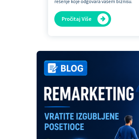
rešenje koje odgovara vašem biznisu.
Pročitaj Više