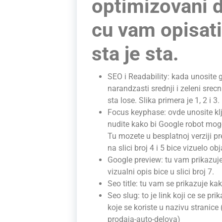
optimizovani d
cu vam opisati
sta je sta.
SEO i Readability: kada unosite g
narandzasti srednji i zeleni srec
sta lose. Slika primera je 1, 2 i 3.
Focus keyphase: ovde unosite klj
nudite kako bi Google robot mog
Tu mozete u besplatnoj verziji pr
na slici broj 4 i 5 bice vizuelo ob
Google preview: tu vam prikazuje 
vizualni opis bice u slici broj 7.
Seo title: tu vam se prikazuje ka
Seo slug: to je link koji ce se prik
koje se koriste u nazivu stranice (
prodaja-auto-delova)