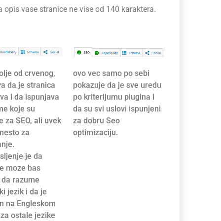
 opis vase stranice ne vise od 140 karaktera.
olje od crvenog,
ovo vec samo po sebi
a da je stranica
pokazuje da je sve uredu
va i da ispunjava
po kriterijumu plugina i
me koje su
da su svi uslovi ispunjeni
e za SEO, ali uvek
za dobru Seo
 mesto za
optimizaciju.
anje.
ljenje je da
ne moze bas
e da razume
i jezik i da je
n na Engleskom
 za ostale jezike