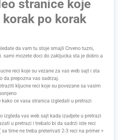
eo stranice koje
 korak po korak
ledate da vam tu stoje smajli Crveno tuzni,
ni. sami mozete doci do zakljucka sta je dobro a
ucne reci koje su vezane za vas web sajt i sta
o da prepozna vas sadrzaj.
etraziti kljucne reci koje su povezane sa vasim
jasnjeno
kako ce vasa stranica izgledati u pretrazi
ko izgleda vas web sajt kada izadjete u pretrazi
azati u pretrazi i trebalo bi da sadrzi iste reci
 sa time ne treba preterivati 2-3 reci na primer >