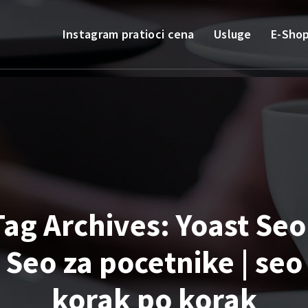
Instagram pratioci cena
Usluge
E-Sho
Tag Archives: Yoast Seo 
Seo za pocetnike | seo
korak po korak