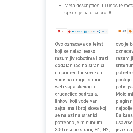
Meta description: tu unosite meta
opsirnije na slici broj 8
Ovo oznacava da tekst
ovo je b
koji se nalazi tesko
oznacav
razumljiv robotima i trazi
razumlji
dodatan rad na stranici
kriteriu
na primer: Linkovi koji
potrebn
vode na drugoj strani
postoji
web sajta slicnog ili
poboljs
drugacijeg sadrzaja,
Moje mis
linkovi koji vode van
plugin 
sajta, mali broj slova koji
najbolj
se nalazi na stranici
Balkansk
potrebno je minumum
usavrse
300 reci po strani, H1, H2,
jeziku a
+381638900389