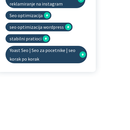
reklamiranje na instagram
Seo optimizacija
seo optimizacija wordpress
stabilni pratioci
Yoast Seo | Seo za pocetnike | seo
korak po korak