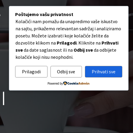
0
p
O nama
Poštujemo vašu privatnost
Blog
Kontakt
Kolačići nam pomažu da unapredimo vaše iskustvo
na sajtu, prikažemo relevantan sadržaj i analiziramo
posetu. Možete izabrati koje kolačiće želite da
dozvolite klikom na
Prilagodi
. Kliknite na
Prihvati
sve
da date saglasnost ili na
Odbij sve
da odbijete
kolačiće koji nisu neophodni.
Prilagodi
Odbij sve
Prihvati sve
Powered by
|