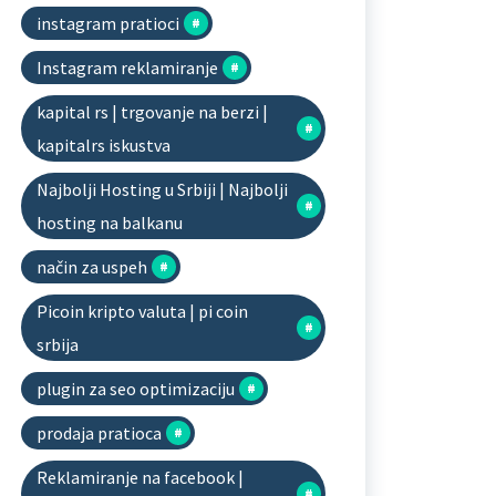
instagram pratioci
Instagram reklamiranje
kapital rs | trgovanje na berzi |
kapitalrs iskustva
Najbolji Hosting u Srbiji | Najbolji
hosting na balkanu
način za uspeh
Picoin kripto valuta | pi coin
srbija
plugin za seo optimizaciju
prodaja pratioca
Reklamiranje na facebook |