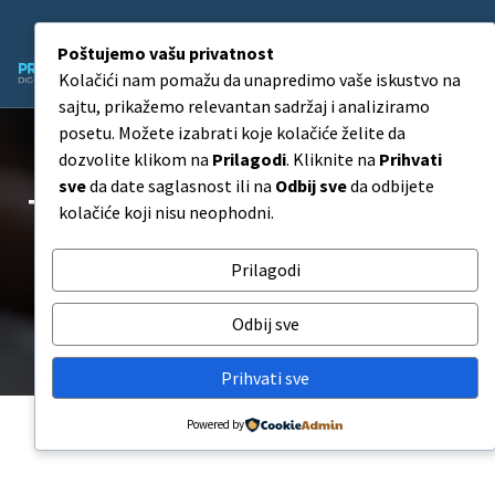
Poštujemo vašu privatnost
Kolačići nam pomažu da unapredimo vaše iskustvo na
Agencija za Digitalni Marketing
sajtu, prikažemo relevantan sadržaj i analiziramo
posetu. Možete izabrati koje kolačiće želite da
dozvolite klikom na
Prilagodi
. Kliknite na
Prihvati
sve
da date saglasnost ili na
Odbij sve
da odbijete
Tag Archives: seo optimizacija
kolačiće koji nisu neophodni.
wordpress
Prilagodi
Tag Archives: seo optimizacija wordpress
Odbij sve
Prihvati sve
Powered by