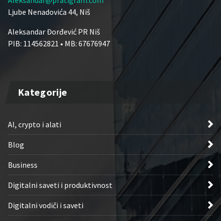
Ljube Nenadovića 44, Niš
Aleksandar Đorđević PR Niš
PIB: 114562821 • MB: 67676947
Kategorije
AI, crypto i alati
Blog
Business
Digitalni saveti i produktivnost
Digitalni vodiči i saveti