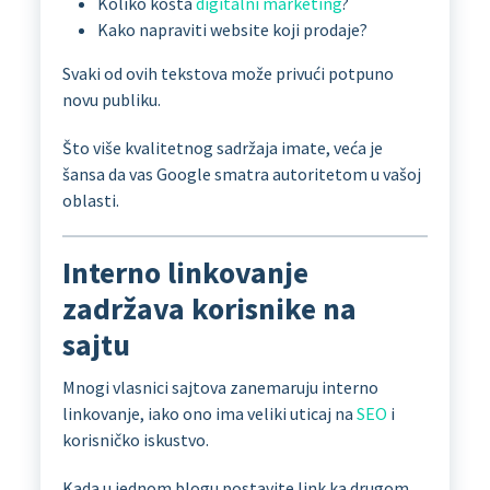
Koliko košta
digitalni marketing
?
Kako napraviti website koji prodaje?
Svaki od ovih tekstova može privući potpuno
novu publiku.
Što više kvalitetnog sadržaja imate, veća je
šansa da vas Google smatra autoritetom u vašoj
oblasti.
Interno linkovanje
zadržava korisnike na
sajtu
Mnogi vlasnici sajtova zanemaruju interno
linkovanje, iako ono ima veliki uticaj na
SEO
i
korisničko iskustvo.
Kada u jednom blogu postavite link ka drugom