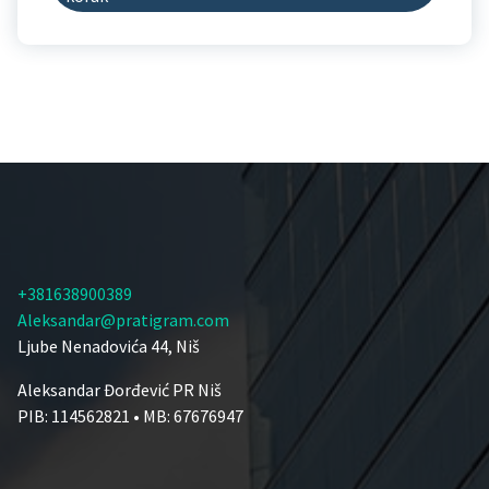
+381638900389
Aleksandar@pratigram.com
Ljube Nenadovića 44, Niš
Aleksandar Đorđević PR Niš
PIB: 114562821 • MB: 67676947