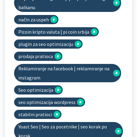
balkanu
način za uspeh
Picoin kripto valuta | pi coin srbija
plugin za seo optimizaciju
prodaja pratioca
Reklamiranje na facebook | reklamiranje na
instagram
Seo optimizacija
seo optimizacija wordpress
stabilni pratioci
Yoast Seo | Seo za pocetnike | seo korak po
korak