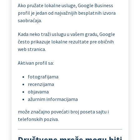
Ako pružate lokalne usluge, Google Business
profil je jedan od najvažnijih besplatnih izvora
saobraćaja.
Kada neko traži uslugu u vašem gradu, Google
često prikazuje lokalne rezultate pre običnih
web stranica.
Aktivan profil sa:
fotografijama
recenzijama
objavama
ažurnim informacijama
može značajno povećati broj poseta sajtu i
telefonskih poziva.
Društvene mreže mogu biti