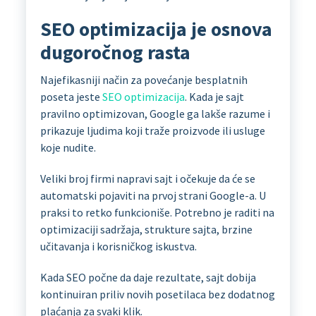
SEO optimizacija je osnova
dugoročnog rasta
Najefikasniji način za povećanje besplatnih
poseta jeste
SEO optimizacija
. Kada je sajt
pravilno optimizovan, Google ga lakše razume i
prikazuje ljudima koji traže proizvode ili usluge
koje nudite.
Veliki broj firmi napravi sajt i očekuje da će se
automatski pojaviti na prvoj strani Google-a. U
praksi to retko funkcioniše. Potrebno je raditi na
optimizaciji sadržaja, strukture sajta, brzine
učitavanja i korisničkog iskustva.
Kada SEO počne da daje rezultate, sajt dobija
kontinuiran priliv novih posetilaca bez dodatnog
plaćanja za svaki klik.