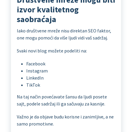
izvor kvalitetnog
saobraćaja
Iako društvene mreže nisu direktan SEO faktor,
one mogu pomoći da više ljudi vidi vaš sadržaj.
Svaki novi blog možete podeliti na:
Facebook
Instagram
LinkedIn
TikTok
Na taj način povećavate šansu da ljudi posete
sajt, podele sadržaj ili ga sačuvaju za kasnije.
Važno je da objave budu korisne i zanimljive, a ne
samo promotivne.