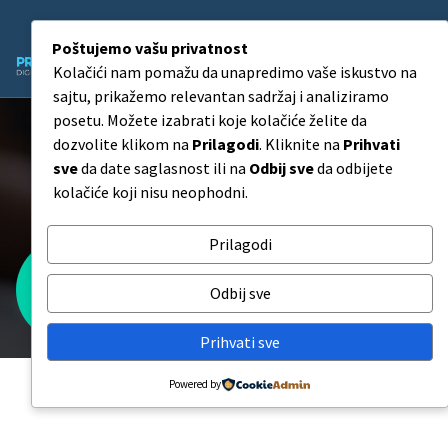
Skip
to
Poštujemo vašu privatnost
content
Kolačići nam pomažu da unapredimo vaše iskustvo na
Agencija za Digitalni Marketing
sajtu, prikažemo relevantan sadržaj i analiziramo
posetu. Možete izabrati koje kolačiće želite da
dozvolite klikom na
Prilagodi
. Kliknite na
Prihvati
Kako povećati broj poseta
sve
da date saglasnost ili na
Odbij sve
da odbijete
sajtu bez plaćenih reklama?
kolačiće koji nisu neophodni.
Prilagodi
Kako povećati broj poseta sajtu bez plaćenih
Odbij sve
reklama?
Prihvati sve
Powered by