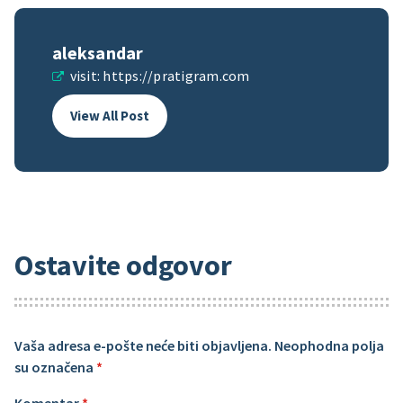
aleksandar
visit:
https://pratigram.com
View All Post
Ostavite odgovor
Vaša adresa e-pošte neće biti objavljena.
Neophodna polja
su označena
*
Komentar
*