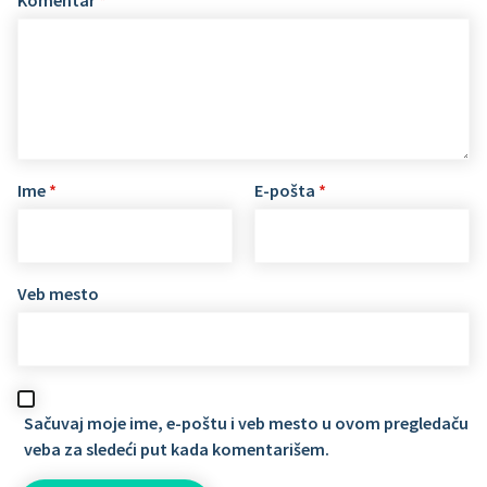
Ime
*
E-pošta
*
Veb mesto
Sačuvaj moje ime, e-poštu i veb mesto u ovom pregledaču
veba za sledeći put kada komentarišem.