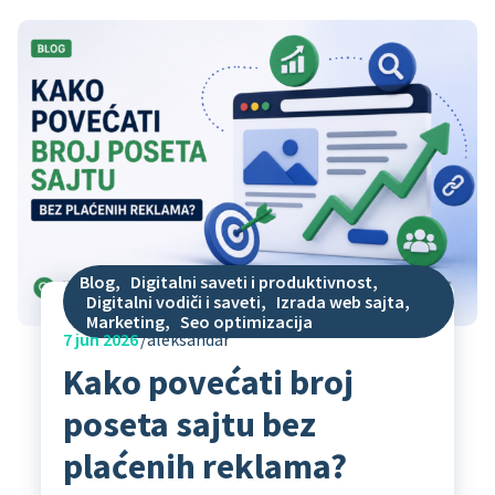
Blog
,
Digitalni saveti i produktivnost
,
Digitalni vodiči i saveti
,
Izrada web sajta
,
Marketing
,
Seo optimizacija
7
jun 2026
aleksandar
Kako povećati broj
poseta sajtu bez
plaćenih reklama?