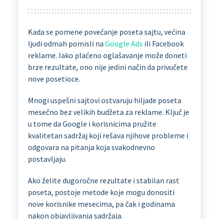
Kada se pomene povećanje poseta sajtu, većina
ljudi odmah pomisli na
Google Ads
ili Facebook
reklame. Iako plaćeno oglašavanje može doneti
brze rezultate, ono nije jedini način da privučete
nove posetioce.
Mnogi uspešni sajtovi ostvaruju hiljade poseta
mesečno bez velikih budžeta za reklame. Ključ je
u tome da Google i korisnicima pružite
kvalitetan sadržaj koji rešava njihove probleme i
odgovara na pitanja koja svakodnevno
postavljaju.
Ako želite dugoročne rezultate i stabilan rast
poseta, postoje metode koje mogu donositi
nove korisnike mesecima, pa čak i godinama
nakon objavljivanja sadržaja.