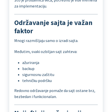
Što je prodavnica veća, potrebno je više vremena
za implementaciju.
Održavanje sajta je važan
faktor
Mnogi razmišljaju samo o izradi sajta.
Međutim, svaki ozbiljan sajt zahteva:
ažuriranja
backup
sigurnosnu zaštitu
tehničku podršku
Redovno održavanje pomaže da sajt ostane brz,
bezbedan i funkcionalan.