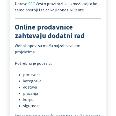
Upravo
SEO
često pravi razliku između sajta koji
samo postoji i sajta koji donosi klijente.
Online prodavnice
zahtevaju dodatni rad
Web shopovi su među najzahtevnijim
projektima.
Potrebno je podesiti:
proizvode
kategorije
dostavu
plaćanja
korpu
sigurnost