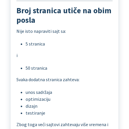
Broj stranica utiče na obim
posla
Nije isto napraviti sajt sa:
5 stranica
i
50 stranica
Svaka dodatna stranica zahteva:
unos sadržaja
optimizaciju
dizajn
testiranje
Zbog toga veći sajtovi zahtevaju više vremena i