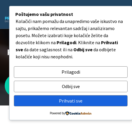
Skip
to
Poštujemo vašu privatnost
content
Kolačići nam pomažu da unapredimo vaše iskustvo na
Agencija za Digitalni Marketing
sajtu, prikažemo relevantan sadržaj i analiziramo
posetu. Možete izabrati koje kolačiće želite da
dozvolite klikom na
Prilagodi
. Kliknite na
Prihvati
Koliko košta izrada web sajta i
sve
da date saglasnost ili na
Odbij sve
da odbijete
kolačiće koji nisu neophodni.
šta utiče na cenu?
Prilagodi
Odbij sve
Koliko košta izrada web sajta i šta utiče na cenu?
Prihvati sve
Powered by