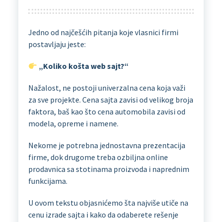
Jedno od najčešćih pitanja koje vlasnici firmi
postavljaju jeste:
„Koliko košta web sajt?“
Nažalost, ne postoji univerzalna cena koja važi
za sve projekte. Cena sajta zavisi od velikog broja
faktora, baš kao što cena automobila zavisi od
modela, opreme i namene.
Nekome je potrebna jednostavna prezentacija
firme, dok drugome treba ozbiljna online
prodavnica sa stotinama proizvoda i naprednim
funkcijama.
U ovom tekstu objasnićemo šta najviše utiče na
cenu izrade sajta i kako da odaberete rešenje