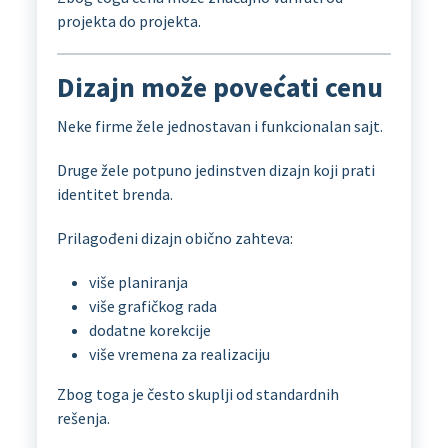
projekta do projekta.
Dizajn može povećati cenu
Neke firme žele jednostavan i funkcionalan sajt.
Druge žele potpuno jedinstven dizajn koji prati
identitet brenda.
Prilagođeni dizajn obično zahteva:
više planiranja
više grafičkog rada
dodatne korekcije
više vremena za realizaciju
Zbog toga je često skuplji od standardnih
rešenja.