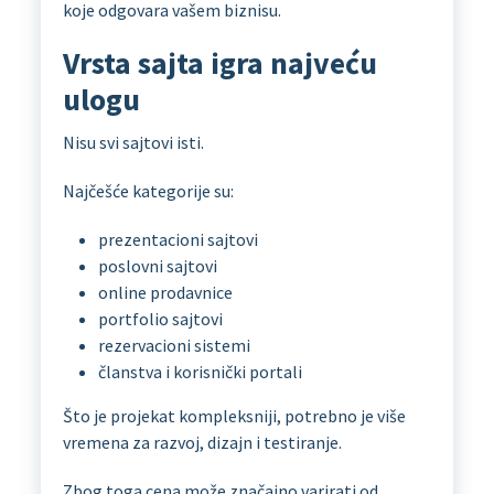
koje odgovara vašem biznisu.
Vrsta sajta igra najveću
ulogu
Nisu svi sajtovi isti.
Najčešće kategorije su:
prezentacioni sajtovi
poslovni sajtovi
online prodavnice
portfolio sajtovi
rezervacioni sistemi
članstva i korisnički portali
Što je projekat kompleksniji, potrebno je više
vremena za razvoj, dizajn i testiranje.
Zbog toga cena može značajno varirati od