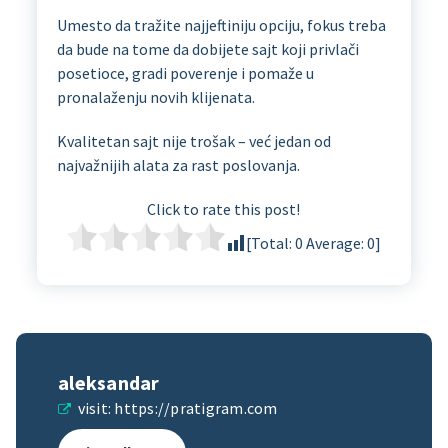
Umesto da tražite najjeftiniju opciju, fokus treba
da bude na tome da dobijete sajt koji privlači
posetioce, gradi poverenje i pomaže u
pronalaženju novih klijenata.
Kvalitetan sajt nije trošak – već jedan od
najvažnijih alata za rast poslovanja.
Click to rate this post!
[Total:
0
Average:
0
]
aleksandar
visit:
https://pratigram.com