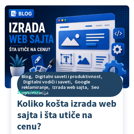
Blog
,
Digitalni saveti i produktivnost
,
Digitalni vodiči i saveti
,
Google
reklamiranje
,
Izrada web sajta
,
Seo
28
jun 2026
aleksandar
optimizacija
Koliko košta izrada web
sajta i šta utiče na
cenu?