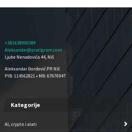
+381638900389
Aleksandar@pratigram.com
Ljube Nenadovića 44, Niš
Aleksandar Đorđević PR Niš
PIB: 114562821 • MB: 67676947
Kategorije
AI, crypto i alati