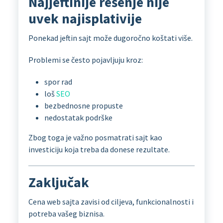
Najjeftinije rešenje nije
uvek najisplativije
Ponekad jeftin sajt može dugoročno koštati više.
Problemi se često pojavljuju kroz:
spor rad
loš
SEO
bezbednosne propuste
nedostatak podrške
Zbog toga je važno posmatrati sajt kao
investiciju koja treba da donese rezultate.
Zaključak
Cena web sajta zavisi od ciljeva, funkcionalnosti i
potreba vašeg biznisa.