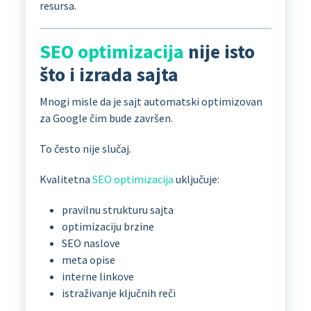
resursa.
SEO optimizacija
nije isto
što i izrada sajta
Mnogi misle da je sajt automatski optimizovan
za Google čim bude završen.
To često nije slučaj.
Kvalitetna
SEO optimizacija
uključuje:
pravilnu strukturu sajta
optimizaciju brzine
SEO naslove
meta opise
interne linkove
istraživanje ključnih reči