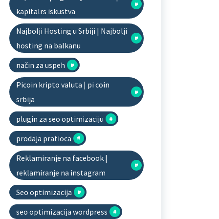
kapitalrs iskustva
Najbolji Hosting u Srbiji | Najbolji
hosting na balkanu
način za uspeh
Picoin kripto valuta | pi coin
srbija
plugin za seo optimizaciju
prodaja pratioca
Reklamiranje na facebook |
reklamiranje na instagram
Seo optimizacija
seo optimizacija wordpress