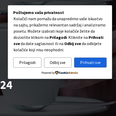
0
p
O nama
Poštujemo vašu privatnost
Blog
Kontakt
Kolačići nam pomažu da unapredimo vaše iskustvo
na sajtu, prikažemo relevantan sadržaj i analiziramo
posetu. Možete izabrati koje kolačiće želite da
dozvolite klikom na
Prilagodi
. Kliknite na
Prihvati
sve
da date saglasnost ili na
Odbij sve
da odbijete
kolačiće koji nisu neophodni.
Prilagodi
Odbij sve
Prihvati sve
Powered by
024