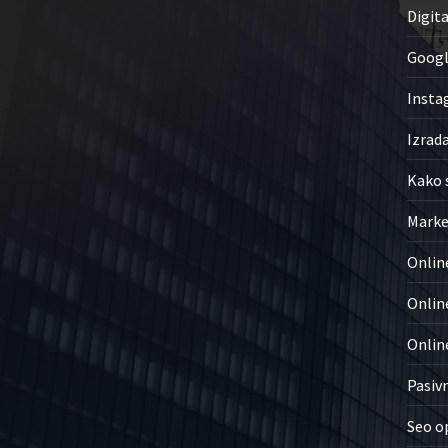
Digita
Googl
Insta
Izrad
Kako 
Marke
Onlin
Online
Onlin
Pasiv
Seo o