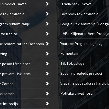
Izrada backlinkova
lni vodiči i saveti
Facebook reklamiranje
e reklamiranje
Google Reklamiranje (Google
gram reklamiranje
– Više Klijenata i Veća Prodaj
a web sajta
Youtube Pregledi, lajkovi,
se reklamirati na Facebook
komentari
ting
Tik Tok usluge
e posao i freelance
Spotify pregledi, pratioci
 prevare i iskustva
Vraćanje podataka sa hard di
e Zarada
Politika privatnosti
na zarada
ptimizacija