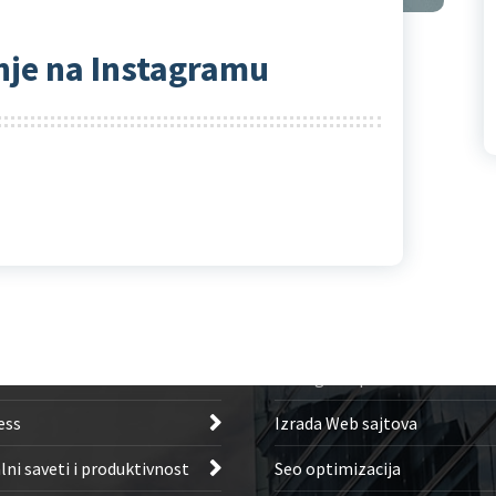
nje na Instagramu
Usluge Koje
tegorije
pružam
ypto i alati
Instagram pratioci cena
Izrada Web sajtova
ess
Seo optimizacija
lni saveti i produktivnost