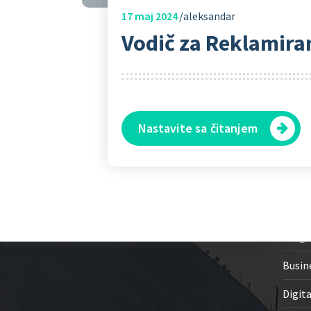
17
maj 2024
aleksandar
Vodič za Reklamira
Nastavite sa čitanjem
+381638900389
Ka
Aleksandar@pratigram.com
Ljube Nenadovića 44, Niš
AI, cr
Aleksandar Đorđević PR Niš
PIB: 114562821 • MB: 67676947
Blog
Busin
Digita