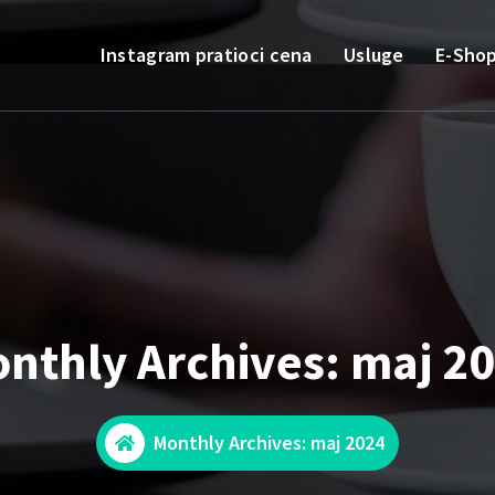
Instagram pratioci cena
Usluge
E-Sho
nthly Archives: maj 2
Monthly Archives: maj 2024