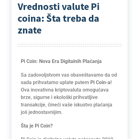
Vrednosti valute Pi
coina: Šta treba da
znate
Pi Coin: Nova Era Digitalnih Plaćanja
Sa zadovoljstvom vas obaveštavamo da od
sada prihvatamo uplate putem
Pi Coin-a
!
Ova inovativna kriptovaluta omogućava
brze, sigurne i ekološki prihvatljive
transakcije, čineći vaše iskustvo plaćanja
još jednostavnijim.
Šta je Pi Coin?