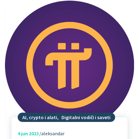
AI, crypto i alati
,
Digitalni vodiči i saveti
4
jun 2023
aleksandar