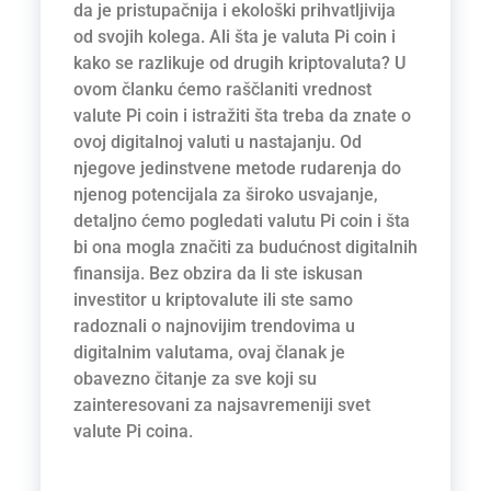
da je pristupačnija i ekološki prihvatljivija
od svojih kolega. Ali šta je valuta Pi coin i
kako se razlikuje od drugih kriptovaluta? U
ovom članku ćemo raščlaniti vrednost
valute Pi coin i istražiti šta treba da znate o
ovoj digitalnoj valuti u nastajanju. Od
njegove jedinstvene metode rudarenja do
njenog potencijala za široko usvajanje,
detaljno ćemo pogledati valutu Pi coin i šta
bi ona mogla značiti za budućnost digitalnih
finansija. Bez obzira da li ste iskusan
investitor u kriptovalute ili ste samo
radoznali o najnovijim trendovima u
digitalnim valutama, ovaj članak je
obavezno čitanje za sve koji su
zainteresovani za najsavremeniji svet
valute Pi coina.