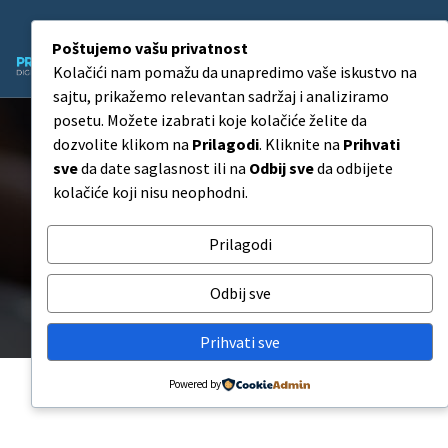
Poštujemo vašu privatnost
Kolačići nam pomažu da unapredimo vaše iskustvo na
Agencija za Digitalni Marketing
sajtu, prikažemo relevantan sadržaj i analiziramo
posetu. Možete izabrati koje kolačiće želite da
dozvolite klikom na
Prilagodi
. Kliknite na
Prihvati
sve
da date saglasnost ili na
Odbij sve
da odbijete
kolačiće koji nisu neophodni.
Monthly Archives: jun 2023
Prilagodi
Monthly Archives: jun 2023
Odbij sve
Prihvati sve
Powered by