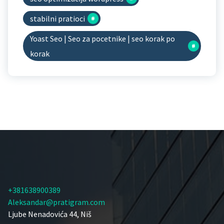
stabilni pratioci
Yoast Seo | Seo za pocetnike | seo korak po
korak
+381638900389
Aleksandar@pratigram.com
Ljube Nenadovića 44, Niš