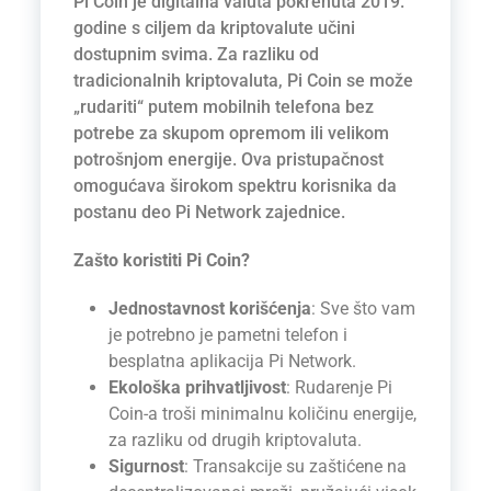
Pi Coin je digitalna valuta pokrenuta 2019.
godine s ciljem da kriptovalute učini
dostupnim svima. Za razliku od
tradicionalnih kriptovaluta, Pi Coin se može
„rudariti“ putem mobilnih telefona bez
potrebe za skupom opremom ili velikom
potrošnjom energije. Ova pristupačnost
omogućava širokom spektru korisnika da
postanu deo Pi Network zajednice.
Zašto koristiti Pi Coin?
Jednostavnost korišćenja
: Sve što vam
je potrebno je pametni telefon i
besplatna aplikacija Pi Network.
Ekološka prihvatljivost
: Rudarenje Pi
Coin-a troši minimalnu količinu energije,
za razliku od drugih kriptovaluta.
Sigurnost
: Transakcije su zaštićene na