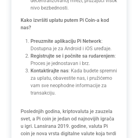
decentralizovanoj mreži, pružajući visok
nivo bezbednosti.
Kako izvršiti uplatu putem Pi Coin-a kod
nas?
Preuzmite aplikaciju Pi Network
:
Dostupna je za Android i iOS uređaje.
Registrujte se i počnite sa rudarenjem
:
Proces je jednostavan i brz.
Kontaktirajte nas
: Kada budete spremni
za uplatu, obavestite nas, i pružićemo
vam sve neophodne informacije za
transakciju.
Poslednjih godina, kriptovaluta je zauzela
svet, a Pi coin je jedan od najnovijih igrača
u igri. Lansirana 2019. godine, valuta Pi
coin je nova vrsta digitalne valute koja tvrdi