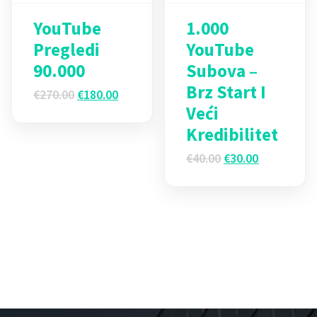
YouTube
1.000
Pregledi
YouTube
90.000
Subova –
Brz Start I
Originalna
Trenutna
€
270.00
€
180.00
cena
cena
Veći
je
je:
Kredibilitet
bila:
€180.00.
€270.00.
Originalna
Trenutna
€
40.00
€
30.00
cena
cena
je
je:
bila:
€30.00.
€40.00.