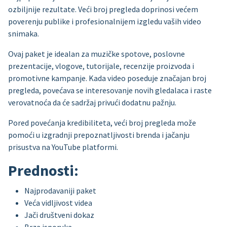
ozbiljnije rezultate. Veći broj pregleda doprinosi većem
poverenju publike i profesionalnijem izgledu vaših video
snimaka.
Ovaj paket je idealan za muzičke spotove, poslovne
prezentacije, vlogove, tutorijale, recenzije proizvoda i
promotivne kampanje. Kada video poseduje značajan broj
pregleda, povećava se interesovanje novih gledalaca i raste
verovatnoća da će sadržaj privući dodatnu pažnju.
Pored povećanja kredibiliteta, veći broj pregleda može
pomoći u izgradnji prepoznatljivosti brenda i jačanju
prisustva na YouTube platformi.
Prednosti:
Najprodavaniji paket
Veća vidljivost videa
Jači društveni dokaz
Brza isporuka