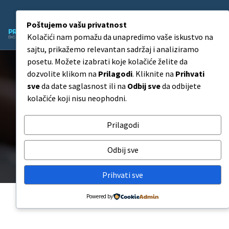
Skip
to
Poštujemo vašu privatnost
content
Kolačići nam pomažu da unapredimo vaše iskustvo na
Agencija za Digitalni Marketing
sajtu, prikažemo relevantan sadržaj i analiziramo
posetu. Možete izabrati koje kolačiće želite da
dozvolite klikom na
Prilagodi
. Kliknite na
Prihvati
sve
da date saglasnost ili na
Odbij sve
da odbijete
kolačiće koji nisu neophodni.
YouTube Pregledi 50.000
Prilagodi
YouTube Pregledi 50.000
Odbij sve
Prihvati sve
Powered by