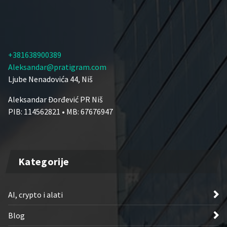
+381638900389
Aleksandar@pratigram.com
Ljube Nenadovića 44, Niš
Aleksandar Đorđević PR Niš
PIB: 114562821 • MB: 67676947
Kategorije
AI, crypto i alati
Blog