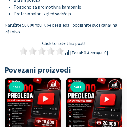
Pogodno za promotivne kampanje
Profesionalan izgled sadržaja
Naručite 50.000 YouTube pregleda i podignite svoj kanal na
viši nivo.
Click to rate this post!
[Total:
0
Average:
0
]
Povezani proizvodi
SALE
SALE