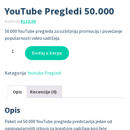
YouTube Pregledi 50.000
Originalna
Trenutna
€
150.00
€
110.00
cena
cena
50.000 YouTube pregleda za ozbiljniju promociju i povećanje
je
je:
popularnosti video sadržaja.
bila:
€110.00.
€150.00.
YouTube
Dodaj u korpu
Pregledi
50.000
količina
Kategorija:
Youtube Pregledi
Opis
Recenzije (0)
Opis
Paket od 50.000 YouTube pregleda predstavlja jedan od
najpopularnijih izbora za kreatore sadržaja koji žele