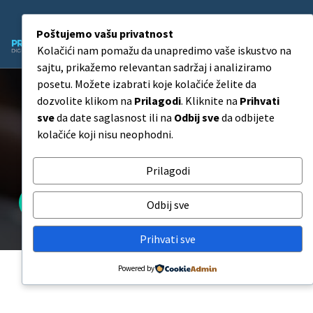
Skip
to
Poštujemo vašu privatnost
content
Kolačići nam pomažu da unapredimo vaše iskustvo na
Agencija za Digitalni Marketing
sajtu, prikažemo relevantan sadržaj i analiziramo
posetu. Možete izabrati koje kolačiće želite da
dozvolite klikom na
Prilagodi
. Kliknite na
Prihvati
sve
da date saglasnost ili na
Odbij sve
da odbijete
10.000 Instagram Pratilaca –
kolačiće koji nisu neophodni.
Budget Paket
Prilagodi
10.000 Instagram Pratilaca – Budget Paket
Odbij sve
Prihvati sve
Powered by