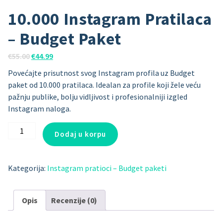
10.000 Instagram Pratilaca
– Budget Paket
Originalna
Trenutna
€
55.00
€
44.99
cena
cena
Povećajte prisutnost svog Instagram profila uz Budget
je
je:
paket od 10.000 pratilaca. Idealan za profile koji žele veću
bila:
€44.99.
pažnju publike, bolju vidljivost i profesionalniji izgled
€55.00.
Instagram naloga.
10.000
Dodaj u korpu
Instagram
Pratilaca
–
Kategorija:
Instagram pratioci – Budget paketi
Budget
Paket
količina
Opis
Recenzije (0)