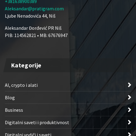
+381638900389
Aleksandar@pratigram.com
Ljube Nenadovića 44, Niš
Aleksandar Đorđević PR Niš
PIB: 114562821 • MB: 67676947
Kategorije
AI, crypto i alati
Blog
Business
Digitalni saveti i produktivnost
Digitalni vodiči i saveti