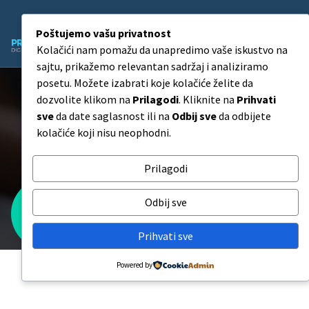
Skip
to
Poštujemo vašu privatnost
content
Kolačići nam pomažu da unapredimo vaše iskustvo na
Agencija za Digitalni Marketing
sajtu, prikažemo relevantan sadržaj i analiziramo
posetu. Možete izabrati koje kolačiće želite da
1.000 TikTok pratilaca –
dozvolite klikom na
Prilagodi
. Kliknite na
Prihvati
sve
da date saglasnost ili na
Odbij sve
da odbijete
Aktiviraj LIVE i postavi link u
kolačiće koji nisu neophodni.
bio
Prilagodi
Odbij sve
1.000 TikTok pratilaca – Aktiviraj LIVE i postavi link
u bio
Prihvati sve
Powered by