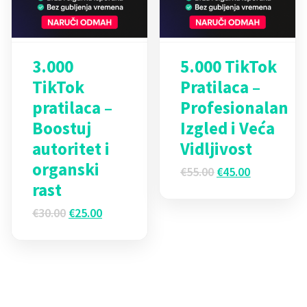
3.000
5.000 TikTok
TikTok
Pratilaca –
pratilaca –
Profesionalan
Boostuj
Izgled i Veća
autoritet i
Vidljivost
organski
Originalna
Trenutna
€
55.00
€
45.00
cena
cena
rast
je
je:
Originalna
Trenutna
€
30.00
€
25.00
bila:
€45.00.
cena
cena
€55.00.
je
je:
bila:
€25.00.
€30.00.