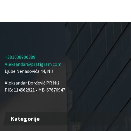
+381638900389
Aleksandar@pratigram.com
Ljube Nenadovića 44, Niš
Aleksandar Đorđević PR Niš
PIB: 114562821 • MB: 67676947
Kategorije