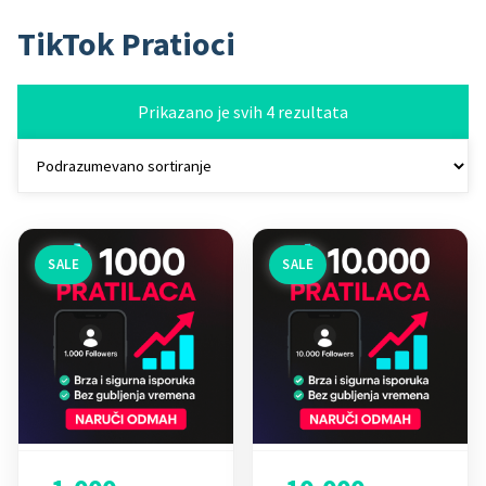
TikTok Pratioci
Prikazano je svih 4 rezultata
SALE
SALE