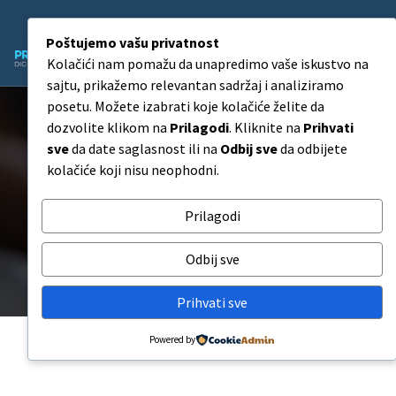
Skip
to
Poštujemo vašu privatnost
content
Kolačići nam pomažu da unapredimo vaše iskustvo na
Agencija za Digitalni Marketing
sajtu, prikažemo relevantan sadržaj i analiziramo
posetu. Možete izabrati koje kolačiće želite da
dozvolite klikom na
Prilagodi
. Kliknite na
Prihvati
sve
da date saglasnost ili na
Odbij sve
da odbijete
Instagram Lajkovi za
kolačiće koji nisu neophodni.
Komentare
Prilagodi
Instagram Lajkovi za Komentare
Odbij sve
Prihvati sve
Powered by