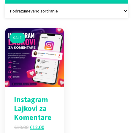
SALE
Instagram
Lajkovi za
Komentare
Originalna
Trenutna
€
19.00
€
12.00