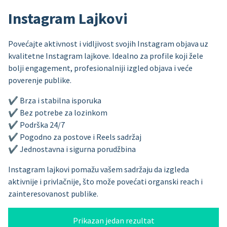
Instagram Lajkovi
Povećajte aktivnost i vidljivost svojih Instagram objava uz
kvalitetne Instagram lajkove. Idealno za profile koji žele
bolji engagement, profesionalniji izgled objava i veće
poverenje publike.
✔ Brza i stabilna isporuka
✔ Bez potrebe za lozinkom
✔ Podrška 24/7
✔ Pogodno za postove i Reels sadržaj
✔ Jednostavna i sigurna porudžbina
Instagram lajkovi pomažu vašem sadržaju da izgleda
aktivnije i privlačnije, što može povećati organski reach i
zainteresovanost publike.
Prikazan jedan rezultat